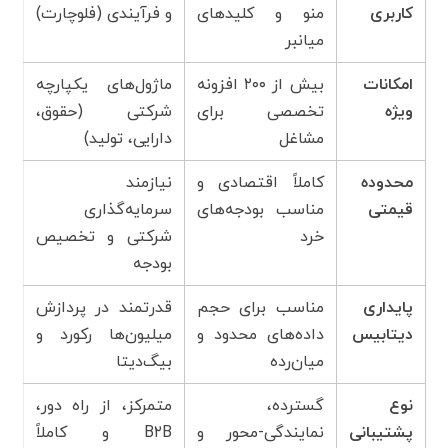
کاربری
منو و کلیدهای
و فرآیندی (فلوچارت)
میانبر
امکانات
بیش از ۲۰۰ افزونه
ماژول‌های یکپارچه
ویژه
تخصصی برای
شرکتی (حقوق،
مشاغل
دارایی، تولید)
محدوده
کاملاً اقتصادی و
نیازمند
قیمتی
مناسب بودجه‌های
سرمایه‌گذاری
خرد
شرکتی و تخصیص
بودجه
پایداری
مناسب برای حجم
قدرتمند در پردازش
دیتابیس
داده‌های محدود و
میلیون‌ها رکورد و
میان‌رده
بیگ‌دیتا
نوع
گسترده،
متمرکز، از راه دور،
پشتیبانی
نمایندگی-محور و
B۲B
و کاملاً